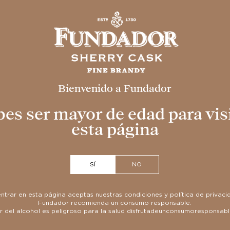
ción de brandy 
Bienvenido a Fundador
es ser mayor de edad para vis
esta página
SÍ
NO
entrar en esta página aceptas nuestras
condiciones
y
política de privaci
Fundador recomienda un consumo responsable.
 del alcohol es peligroso para la salud
disfrutadeunconsumoresponsab
randy español celebra su 150 aniversario participando
y dinner”, cena previa a la “Cumbre del Futuro” de l