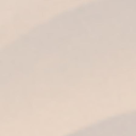
El mejor
entre
muchos