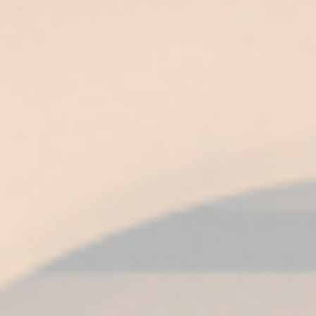
AROMA
Frutos secos de cáscara, almendras y
avellanas. Es intenso y de pujanza atenuada,
con matices de Amontillados.