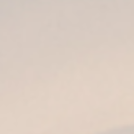
SABOR
De sensaciones cálidas, pleno, muy equilibrado
y suavemente seco. Los matices de frutos
secos se entremezclan con las notas de
madera envinada.