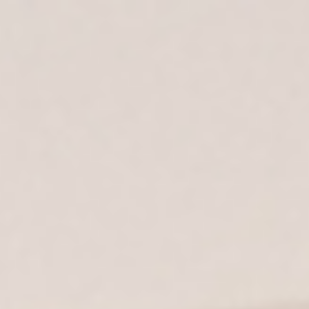
ES
|
EN
|
IT
|
EN-US
| MX