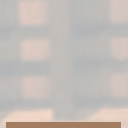
de Jerez Solera Gran Reserva obtenido a
partir de vinos cuidadosamente
seleccionados para su destilación. El
Brandy Fundador Supremo 15 es envejecido
en Sherry Casks que han contenido vino de
Jerez Amontillado de 15 años. Una expresión
sencillamente inigualable.
Formato de 70 cl
Graduación de 40% Vol.
Conservar en un lugar seco y temperatura
ambiente
Descubre más sobre nuestras Sherry Casks.
FICHA TÉCNICA
PREMIOS