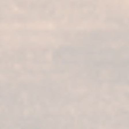
Nuestros servicios
Nuestros productos
Visita bodega
Fundador Supremo 30
Casa Fundador
Fundador Supremo 18
Actualidad
Fundador Supremo 15
Eventos
Fundador Supremo 12
.
Fundador Triple Madera
.
Fundador Doble Madera
.
Fundador Sherry Cask Solera