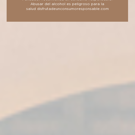
Para una experiencia
Abusar del alcohol es peligroso para la
salud
disfrutadeunconsumoresponsable.com
completa…
Consumir tu Supremo 15 fresco, con un
vaso bajo tallado a una temperatura entre
10-15ºC.
Acompañarlo con un maridaje de nueces,
postres con chocolate, repostería y
comidas picantes y especiadas.
Como toque final de un almuerzo o cena.