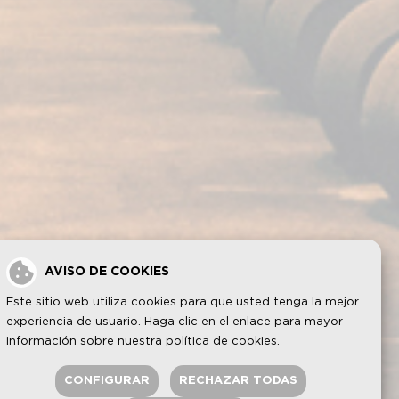
AVISO DE COOKIES
Este sitio web utiliza cookies para que usted tenga la mejor
experiencia de usuario. Haga clic en el enlace para mayor
información sobre nuestra
política de cookies
.
CONFIGURAR
RECHAZAR TODAS