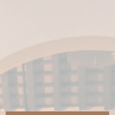
ES
|
EN
|
IT
|
EN-US
| MX
Categories
for
Noticias