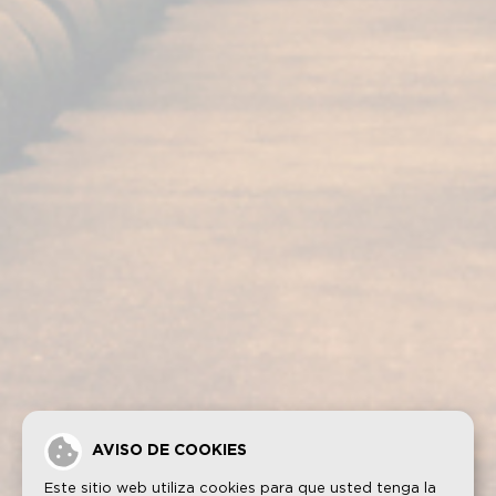
Nuestros servicios
Nuestros productos
Visita bodega
Fundador Supremo 30
Casa Fundador
Fundador Supremo 18
Actualidad
Fundador Supremo 15
Eventos
Fundador Supremo 12
.
Fundador Triple Madera
.
Fundador Doble Madera
.
Fundador Sherry Cask Solera
Política de privacidad
Cookies
Aviso legal
Contacto
AVISO DE COOKIES
Este sitio web utiliza cookies para que usted tenga la