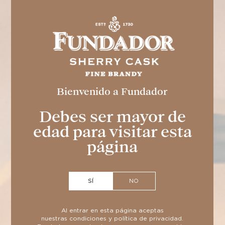
Bienvenido a Fundador
Bodegas Fundador recibe un premio de la Diputación de Cádiz
por su aportación al turismo
Septiembre 27, 2024 1:37 Pm
Debes ser mayor de
edad para visitar esta
página
SÍ
NO
Al entrar en esta página aceptas
nuestras
condiciones
y
política de privacidad
.