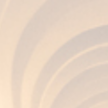
cocktail o in cucina, l’importante è seguire i
passaggi appropriati per goderselo appieno.
Perché, alla fine, bere Brandy non è solo bere;
è
assaporare tradizione, storia ed eleganza
. Così,
ogni bicchiere di Brandy Fundador diventa una
celebrazione, un invito a scoprire e godere della
sua innovazione, mantenendo sempre
l’autenticità e la tradizione rinnovata.
Post correlati
Cómo ser un buen
anfitrión en casa: guía