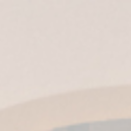
ES
|
EN
| IT |
EN-US
|
MX
Come si beve il
brandy di Jerez:
Impara a
gustarlo