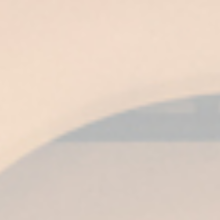
Il Brandy si presta anche a diversi usi e
combinazioni. Ecco alcune opzioni per variare
senza perdere qualità:
Con ghiaccio:
ammorbidisce l’intensità e
rinfresca il palato. Perfetto se stai iniziando
a scoprirlo.
In cocktail:
la sua versatilità lo rende
protagonista di combinazioni sofisticate. Ti
consiglio di esplorare proposte in
cocktail
alla moda con brandy
o di addentrarti nel
mondo della
mixologia di Brandy Fundador
.
Con caffè
: aggiungere un tocco di brandy a
un espresso crea un abbinamento caldo e
aromatico, ideale per il dopopranzo.
In cucina:
è un grande alleato in riduzioni,
salse e dessert, esaltando carni, frutti e
persino cioccolati.
Passaggi per degustare