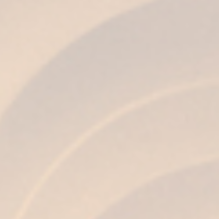
avvolgente.
Goditi l’esperienza Fundador
Bere Brandy di Jerez, e in particolare il
Brandy
Fundador
, merita di essere un’esperienza piena
di calma e rispetto. Che sia solo, con ghiaccio, in