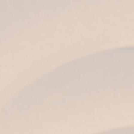
correttamente il brandy
Assaporare il brandy non è solo bere, è vivere
un’esperienza sensoriale. Per farlo in modo
completo, segui questi passaggi per bere il
brandy:
Osservare
: fai attenzione al suo colore e al
modo in cui si attacca al bicchiere. I toni
ambrati scuri e la densità sono segno di
invecchiamento in rovere.
Odorare:
avvicina delicatamente il
bicchiere. Percepirai note di frutta secca,
legno e spezie. Respira profondamente per
scoprire la complessità.
Assaggiare:
prendi un piccolo sorso e lascia
che il brandy scorra nella tua bocca.
Noterai un equilibrio tra dolcezza, acidità e
il calore caratteristico dell’alcool.
Goditi il finale:
il retrogusto è la firma del
brandy di Jerez: lungo, elegante e