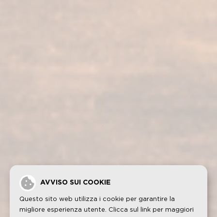
I nostri servizi
I nostri prodotti
Visita alla bodega
Fundador Supremo 30
Casa Fundador
Fundador Supremo 18
Notizie
Fundador Supremo 15
Eventi
Fundador Supremo 12
.
Fundador Triple Madera
.
Fundador Doble Madera
.
Fundador Sherry Cask Solera
Politica sulla privacy
Cookies
Avviso legale
Contatto
AVVISO SUI COOKIE
Questo sito web utilizza i cookie per garantire la
migliore esperienza utente. Clicca sul link per maggiori