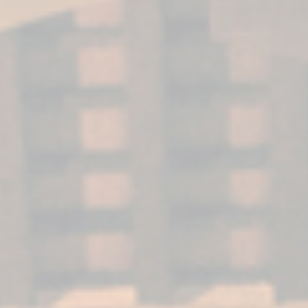
Il Brandy di Jerez è un vero gioiello nell’enologia
spagnola, distinguendosi per i suoi aromi di legno
nobile, frutta secca e note speziate.
La sua
origine nelle soleras e criaderas dell’Andalusia
gli conferisce un carattere ineguagliabile
. Ma,
come si può godere per apprezzare tutto il suo
potenziale? Qui troverai i migliori modi per
degustarlo e i passaggi per bere brandy come
un vero intenditore.
Il miglior modo per bere il
brandy
Se cerchiamo la tradizione,
il modo ideale per
godere il Brandy di Jerez è berlo da solo
.
Questa pratica permette di percepire tutta la