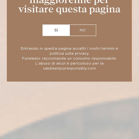
visitare questa pagina
SÍ
NO
Entrando in questa pagina accetti i nostri
termini
e
politica sulla privacy
.
Fundador raccomanda un consumo responsabile.
L’abuso di alcol è pericoloso per la
salute
enjoyresponsibly.com