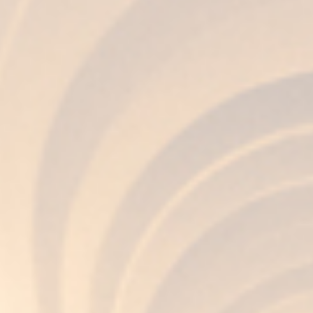
cocktail o in cucina, l’importante è seguire i
passaggi appropriati per goderselo appieno.
Perché, alla fine, bere Brandy non è solo bere;
è
assaporare tradizione, storia ed eleganza
. Così,
ogni bicchiere di Brandy Fundador diventa una
celebrazione, un invito a scoprire e godere della
sua innovazione, mantenendo sempre
l’autenticità e la tradizione rinnovata.
Post correlati
Cosa regalare a Natale