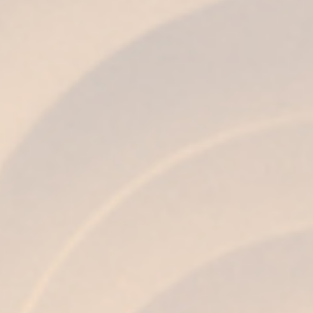
avvolgente.
Goditi l’esperienza Fundador
Bere Brandy di Jerez, e in particolare il
Brandy
Fundador
, merita di essere un’esperienza piena
di calma e rispetto. Che sia solo, con ghiaccio, in