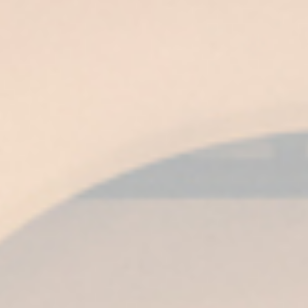
Il Brandy si presta anche a diversi usi e
combinazioni. Ecco alcune opzioni per variare
senza perdere qualità:
Con ghiaccio:
ammorbidisce l’intensità e
rinfresca il palato. Perfetto se stai iniziando
a scoprirlo.
In cocktail:
la sua versatilità lo rende
protagonista di combinazioni sofisticate. Ti
consiglio di esplorare proposte in
cocktail
alla moda con brandy
o di addentrarti nel
mondo della
mixologia di Brandy Fundador
.
Con caffè
: aggiungere un tocco di brandy a
un espresso crea un abbinamento caldo e
aromatico, ideale per il dopopranzo.
In cucina:
è un grande alleato in riduzioni,
salse e dessert, esaltando carni, frutti e
persino cioccolati.
Passaggi per degustare