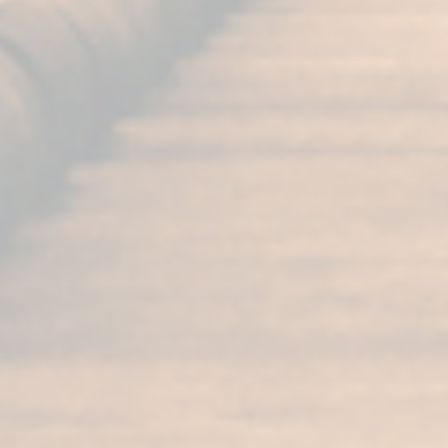
unica e indimenticabile. Perché
preparare un cocktail per Natale Il
Natale è un periodo che invita alla
celebrazione, all'incontro con i propri
cari e a godere di momenti unici.
Preparare un cocktail...
Mostra articolo
Cavalli di Jerez: Storia
dell’arte equestre
Cavalli di Jerez: Storia dell'arte equestre
I cavalli di Jerez sono conosciuti in tutto
il mondo per la loro eleganza e abilità
equestri. A Jerez de la Frontera, la
tradizione e l'arte equestre si sono
evolute nel corso dei secoli, diventando
una parte integrante della cultura locale.