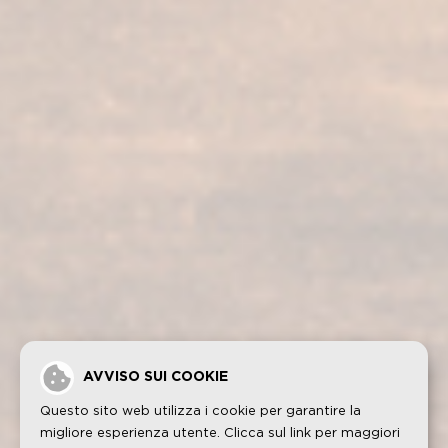
I nostri servizi
I nostri prodotti
Visita alla bodega
Fundador Supremo 30
Casa Fundador
Fundador Supremo 18
Notizie
Fundador Supremo 15
Eventi
Fundador Supremo 12
.
Fundador Triple Madera
.
Fundador Doble Madera
.
Fundador Sherry Cask Solera
Politica sulla privacy
Cookies
Avviso legale
Contatto
AVVISO SUI COOKIE
Questo sito web utilizza i cookie per garantire la
migliore esperienza utente. Clicca sul link per maggiori