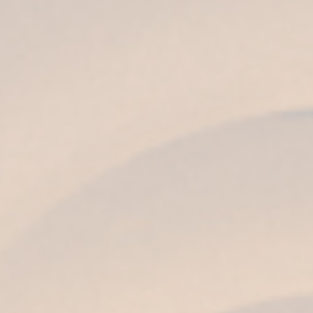
correttamente il brandy
Assaporare il brandy non è solo bere, è vivere
un’esperienza sensoriale. Per farlo in modo
completo, segui questi passaggi per bere il
brandy:
Osservare
: fai attenzione al suo colore e al
modo in cui si attacca al bicchiere. I toni
ambrati scuri e la densità sono segno di
invecchiamento in rovere.
Odorare:
avvicina delicatamente il
bicchiere. Percepirai note di frutta secca,
legno e spezie. Respira profondamente per
scoprire la complessità.
Assaggiare:
prendi un piccolo sorso e lascia
che il brandy scorra nella tua bocca.
Noterai un equilibrio tra dolcezza, acidità e
il calore caratteristico dell’alcool.
Goditi il finale:
il retrogusto è la firma del
brandy di Jerez: lungo, elegante e