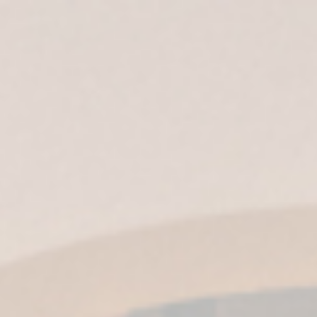
ES
|
EN
| IT |
EN-US
|
MX
Come si beve il
brandy di Jerez:
Impara a
gustarlo