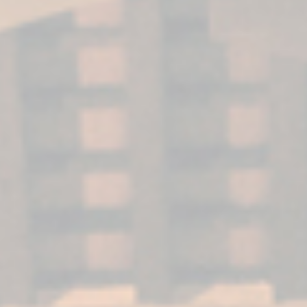
Il Brandy di Jerez è un vero gioiello nell’enologia
spagnola, distinguendosi per i suoi aromi di legno
nobile, frutta secca e note speziate.
La sua
origine nelle soleras e criaderas dell’Andalusia
gli conferisce un carattere ineguagliabile
. Ma,
come si può godere per apprezzare tutto il suo
potenziale? Qui troverai i migliori modi per
degustarlo e i passaggi per bere brandy come
un vero intenditore.
Il miglior modo per bere il
brandy
Se cerchiamo la tradizione,
il modo ideale per
godere il Brandy di Jerez è berlo da solo
.
Questa pratica permette di percepire tutta la