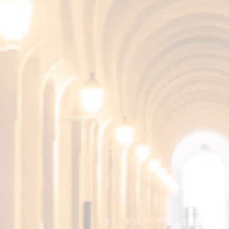
euro
, e le prenotazioni possono essere gestite
attraverso il nostro
sito web
.
Non perdere l’opportunità di vivere questa unica
esperienza gastronomica che combina il meglio
della
tradizione enologica e l’avanguardia
culinaria
. Prenota il tuo posto e lasciati
sorprendere da Fundador & Friends 2025!