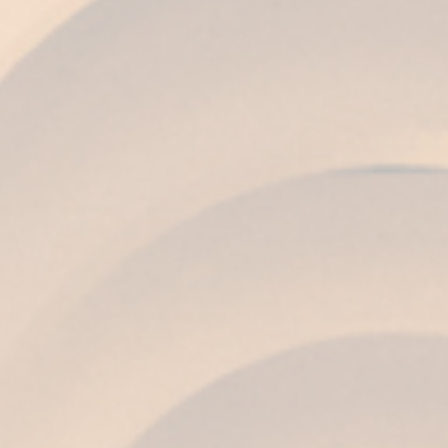
Madrid)
28 agosto:
Luis Alberto (Casa Fermín,
Oviedo)
26 settembre:
David Méndez (Ristorante
Berdó, El Puerto)
17 ottobre:
Leon Griffioen (Código de Barra,
Cadice – 1* Michelin)
Episodi Gastronomici
Indimenticabili
Juan Viu
, 6 giugno:
Questo talentuoso chef
del
Ristorante Mare
, a Cadice, darà inizio al ciclo
il 6 giugno con un omaggio contemporaneo alla
cucina marinara di Cadice. Il suo menù includerà
piatti come
tonno in burro, gazpachuelo di
acciughe, vacca retinta con alghe e escabeche
di mango
, abbinati a
brandies e vini selezionati
di Fundador
.