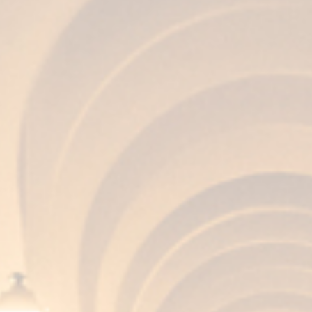
Un’Esperienza Completa
Le cene, limitate a un numero esclusivo di
partecipanti, si svolgeranno sulla affascinante
terrazza di
Casa Fundador
e saranno allietate
da
musica dal vivo
, garantendo una serata
indimenticabile. I menù avranno un
prezzo di 80