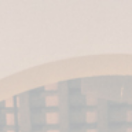
ES
|
EN
| IT |
EN-US
|
MX
Fundador &
Friends 2025:
Alta
Gastronomia a
Jerez