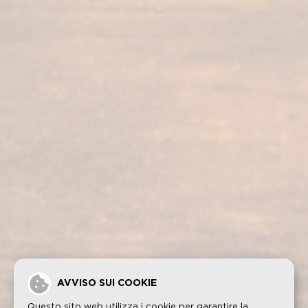
I nostri servizi
I nostri prodotti
Visita alla bodega
Fundador Supremo 30
Casa Fundador
Fundador Supremo 18
Notizie
Fundador Supremo 15
Eventi
Fundador Supremo 12
.
Fundador Triple Madera
.
Fundador Doble Madera
.
Fundador Sherry Cask Solera
Politica sulla privacy
Cookies
Avviso legale
Contatto
AVVISO SUI COOKIE
Questo sito web utilizza i cookie per garantire la