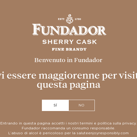
il prestigioso
aw
Benvenuto in Fundador
i essere maggiorenne per visi
questa pagina
SÍ
NO
Entrando in questa pagina accetti i nostri
termini
e
politica sulla privacy
.
Fundador raccomanda un consumo responsabile.
L’abuso di alcol è pericoloso per la salute
enjoyresponsibly.com