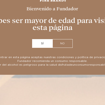
Bienvenido a Fundador
es ser mayor de edad para vis
esta página
SÍ
NO
entrar en esta página aceptas nuestras
condiciones
y
política de privaci
Fundador recomienda un consumo responsable.
 del alcohol es peligroso para la salud
disfrutadeunconsumoresponsab
FUNDADOR
Double Light
Bebida espirituosa elab
través del tradicional 
Criaderas y Solera propi