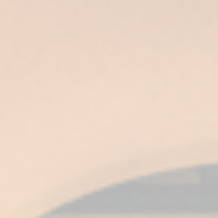
en el epicentro de todo el proceso y haciendo
que sea imposible entender el mundo del
brandy sin él.
¿Qué criterios afectan a la
calidad de una Sherry Cask?
Las
Sherry Casks son piezas fundamentales en
el proceso de elaboración
de cualquier
destilado. Como explicamos en nuestra anterior
publicación, las
Sherry Casks
son
botas de
madera de roble americano de gran
capacidad
, con gran porosidad y cesión de
matices. Así, al haber
contenido en su interior
vinos de Jerez antiquísimos de la más alta
calidad y, posteriormente, envejecer nuestros
brandies
, consiguen dotarlos de cualidades
especiales. De esta forma obtenemos productos
únicos:
Fundador Supremo
,
Fundador Triple