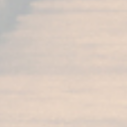
brandy y coñac? Aunque muchas veces
se usan como sinónimos, podemos
confirmar que el coñac es un tipo de
brandy pero no todos los brandys son
coñac y la diferencia entre brandy...
Ver
artículo
Los cócteles de moda
con brandy que
marcan tendencia
Los cócteles de moda con brandy que
marcan tendencia ¡Bienvenidos al
mundo de los cócteles de moda, donde
la innovación y la tradición se
encuentran! Hoy en día, los cócteles con
brandy están protagonizando la escena
con un toque moderno que cautiva a los