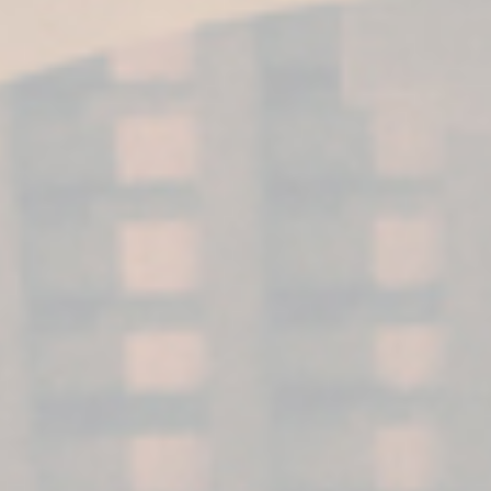
Diciembre, 2021
Jerez de la Frontera, municipio ubicado en Cádiz
(España) se caracteriza por ser el lugar donde
nace el brandy de Jerez y por su sistema de
envejecimiento dinámico en Sherry Casks.
Conoce en este artículo qué es lo que hace
especial a esta región y a sus Sherry Casks.