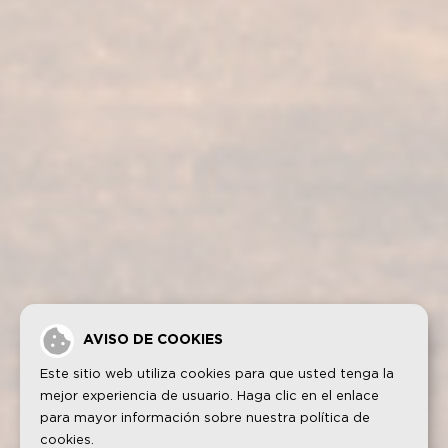
Visita bodega
Fundador Supremo 30
Casa Fundador
Fundador Supremo 18
Actualidad
Fundador Supremo 15
Eventos
Fundador Supremo 12
.
Fundador Triple Madera
.
Fundador Doble Madera
.
Fundador Sherry Cask Solera
Política de privacidad
Cookies
Aviso legal
Contacto
AVISO DE COOKIES
Este sitio web utiliza cookies para que usted tenga la
mejor experiencia de usuario. Haga clic en el enlace
para mayor información sobre nuestra
política de
cookies
.