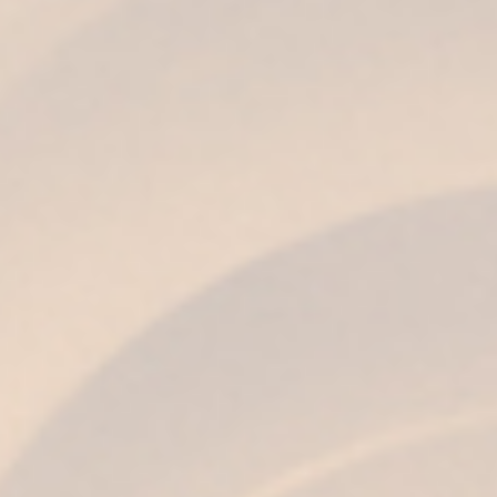
Nuestras Sherry Casks de
producción local y artesanal
Nuestras
Sherry Casks,
además de encontrarse
en la bodega más antigua del Marco de Jerez,
como es Bodegas Fundador, forman parte de la
colección de botas más numerosa de la región.
El arte de la
tonelería
-fabricación de barricas-
es un
oficio artesanal
que aún persiste y ha
formado parte de la
historia, cultura y tradición
del Marco
durante siglos, pero ¿por qué son tan