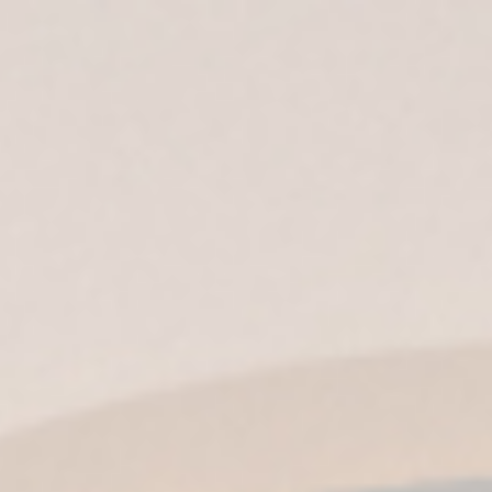
ES |
EN
|
IT
|
EN-US
|
MX
Jerez, donde se
encuentran
las mejores
Sherry Casks