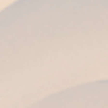
Madera
y
Fundador Sherry Cask Solera
, que
forman parte de la colección Sherry Casks,
destacando así el factor clave en su proceso de
elaboración. Otros destilados, como los mejores
Whiskies Single Malt del mundo, también han
sabido reconocer las cualidades de las Sherry
Casks, incorporándolas en sus procesos de
envejecimiento, lo que demuestra la preciada
joya que son. Todas estas condiciones nos avalan
y permiten que estas botas únicas estén
certificadas por el
Consejo Regulador de
Denominación de Origen Jerez
, aportando un
envejecimiento excelente al brandy y siendo
determinantes en su calidad.