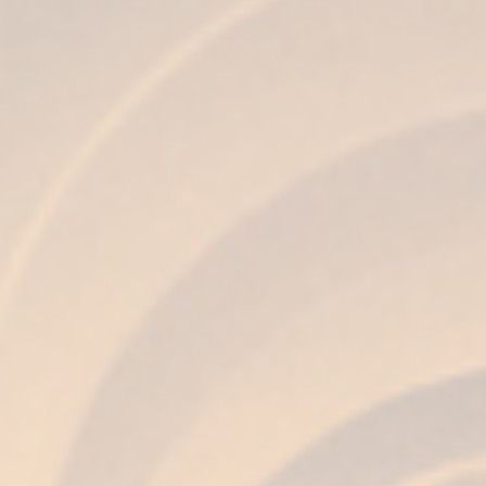
apreciadas mundialmente las
botas de Jerez
?
La fabricación de las
botas de Jerez
representan un arte centenario
. Su elaboración
requiere de mucha precisión y una técnica muy
desarrollada, por eso es un oficio que se aprende
y pasa de generación en generación. Más allá de
su producción artesanal y tradicional, como
comentamos anteriormente, lo que hace
especial a nuestras botas, es que previamente
han contenido en su interior vino de Jerez de
alta calidad, transmitiendo al Brandy que
envejecen un sabor, color y aroma inigualables.