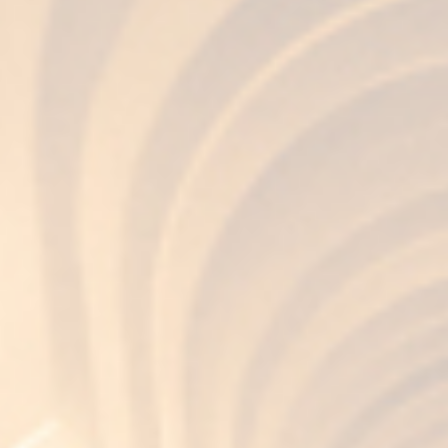
Si quieres conocer más acerca de estas botas de
Jerez tan especiales, echa un vistazo a nuestro
artículo sobre las Sherry Casks, para qué son y
sus beneficios.
Entradas relacionadas
Feria de Jerez 2026:
historia, ambiente y