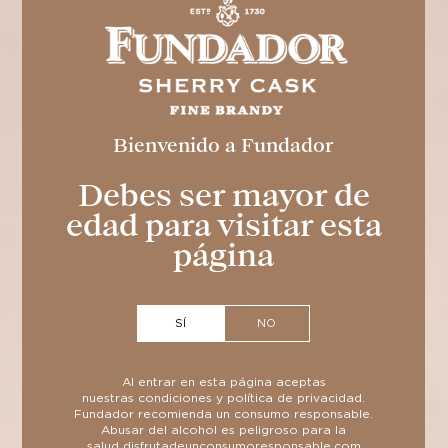
El objetivo es poner en valor la
tradición del Brandy de Jerez y
de Fundador como primer
brandy español.
Bienvenido a Fundador
Debes ser mayor de
edad para visitar esta
página
SÍ
NO
Al entrar en esta página aceptas
nuestras
condiciones
y
política de privacidad
.
Fundador recomienda un consumo responsable.
Abusar del alcohol es peligroso para la
salud
disfrutadeunconsumoresponsable.com