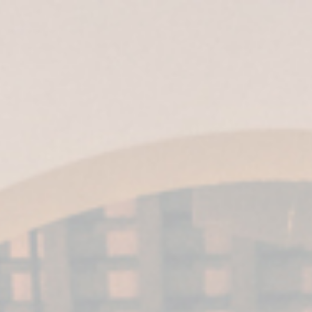
ES
|
EN
| IT |
EN-US
|
MX