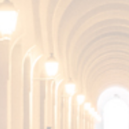
SAPORE
Morbido e caldo, con sfumature minerali.
Persistenza prolungata e retrogusto piacevole
e molto equilibrato.
Altri prodotti della
Collezione Fundador