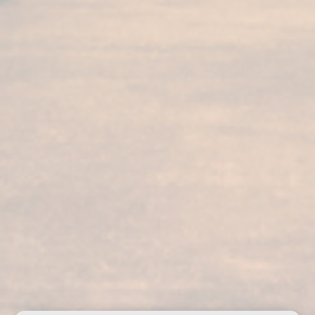
I nostri servizi
I nostri prodotti
Visita alla bodega
Fundador Supremo 30
Casa Fundador
Fundador Supremo 18
Notizie
Fundador Supremo 15
Eventi
Fundador Supremo 12
.
Fundador Triple Madera
.
Fundador Doble Madera
.
Fundador Sherry Cask Solera
Politica sulla privacy
Cookies
Avviso legale