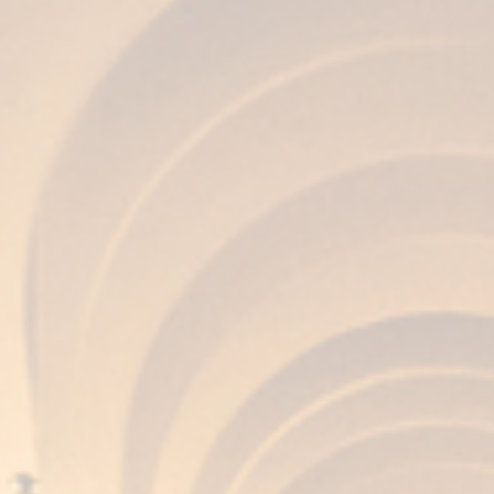
AROMA
Molto delicato, piacevole, con sfumature di
frutta secca, caramelle e ricordi del legno che
lo ha contenuto.