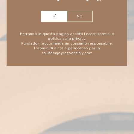
distillazione, ottenendo distillati di massima
qualità.
SÍ
NO
Entrando in questa pagina accetti i nostri
termini
e
politica sulla privacy
.
Fundador raccomanda un consumo responsabile.
SCHEDA TECNICA
L’abuso di alcol è pericoloso per la
salute
enjoyresponsibly.com