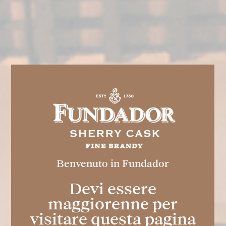
TRES CEPAS
Benvenuto in Fundador
Light
Devi essere
Bevanda spiritosa morbida e secca, con
maggiorenne per
note di quercia e minerali. Ottenuto da vini
visitare questa pagina
di Jerez appositamente selezionati per la