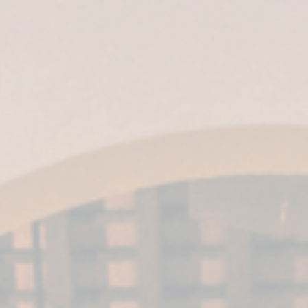
ES
|
EN
| IT |
EN-US
|
MX