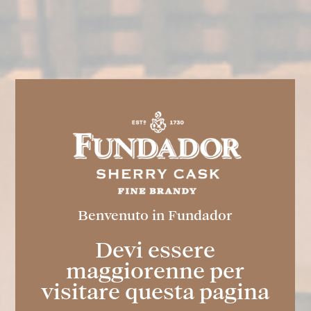
Benvenuto in Fundador
FUNDADOR
Light
Devi essere
maggiorenne per
Bevanda spiritosa prodotta e invecchiata
visitare questa pagina
attraverso il tradizionale Sistema dinamico
di Criaderas e Solera tipico del Marco de