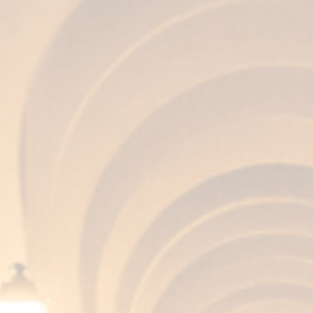
AROMA
Equilibrato e pulito, con sfumature di legno
che ha contenuto vini di Jerez.