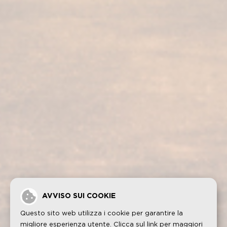
I nostri servizi
I nostri prodotti
Visita alla bodega
Fundador Supremo 30
Casa Fundador
Fundador Supremo 18
Notizie
Fundador Supremo 15
Eventi
Fundador Supremo 12
.
Fundador Triple Madera
.
Fundador Doble Madera
.
Fundador Sherry Cask Solera
Politica sulla privacy
Cookies
Avviso legale
Contatto
AVVISO SUI COOKIE
Questo sito web utilizza i cookie per garantire la
migliore esperienza utente. Clicca sul link per maggiori