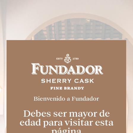
Haz que tus fiestas sean
únicas
RESERVAR
Nuestros servicios
Nuestros productos
Visita bodega
Fundador Supremo 30
Casa Fundador
Fundador Supremo 18
Actualidad
Fundador Supremo 15
Eventos
Fundador Supremo 12
.
Fundador Triple Madera
.
Fundador Doble Madera
.
Fundador Sherry Cask Solera
Bienvenido a Fundador
Debes ser mayor de
Política de privacidad
Cookies
edad para visitar esta
Aviso legal
página
Contacto