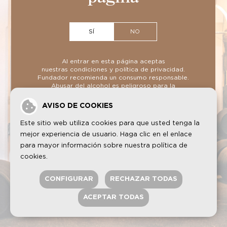
SÍ
NO
Al entrar en esta página aceptas
nuestras
condiciones
y
política de privacidad
.
Fundador recomienda un consumo responsable.
Abusar del alcohol es peligroso para la
FUNDADOR es una marca registrada por GRUPO EMPERADOR
salud
disfrutadeunconsumoresponsable.com
SPAIN, S.A.U. Todos los derechos reservados.
AVISO DE COOKIES
Este sitio web utiliza cookies para que usted tenga la
mejor experiencia de usuario. Haga clic en el enlace
para mayor información sobre nuestra
política de
cookies
.
CONFIGURAR
RECHAZAR TODAS
ACEPTAR TODAS