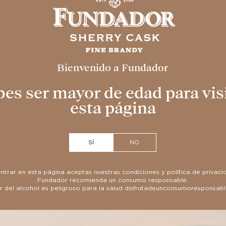
 productores”
Bienvenido a Fundador
es ser mayor de edad para vis
esta página
SÍ
NO
entrar en esta página aceptas nuestras
condiciones
y
política de privaci
Fundador recomienda un consumo responsable.
 del alcohol es peligroso para la salud
disfrutadeunconsumoresponsab
miento confirma el liderazgo internacional y la excelent
 de la bodega más antigua del marco de Jerez nacida en
 19 de noviembre de 2025