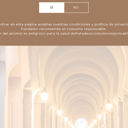
SÍ
NO
entrar en esta página aceptas nuestras
condiciones
y
política de privaci
Fundador recomienda un consumo responsable.
 del alcohol es peligroso para la salud
disfrutadeunconsumoresponsab
FUNDADOR
Doble Madera
CONÓCELO