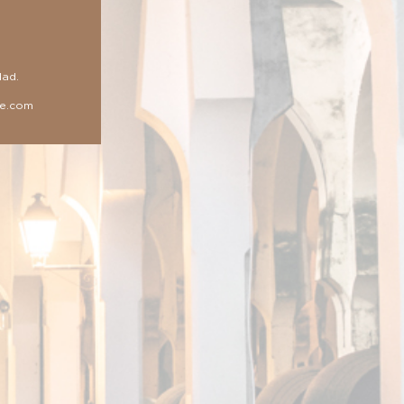
dad
.
le.com