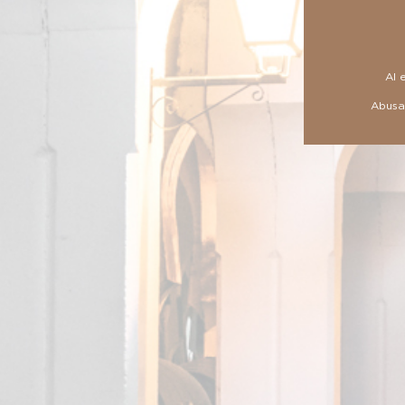
Al 
Abusar