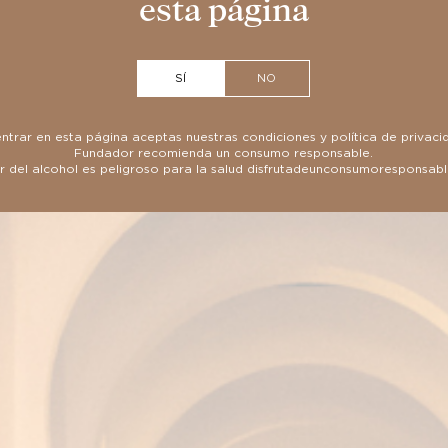
esta página
SÍ
NO
entrar en esta página aceptas nuestras
condiciones
y
política de privaci
Fundador recomienda un consumo responsable.
 del alcohol es peligroso para la salud
disfrutadeunconsumoresponsab
ruta de nuestras botas más exclusi
través de un viaje virtual único.