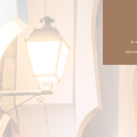
Más que un Tour virtual
Al 
Abusar
Disf