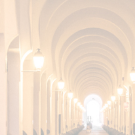
SHERRY CA
COLECCIÓ
SORPREND
DESCÚBRELA