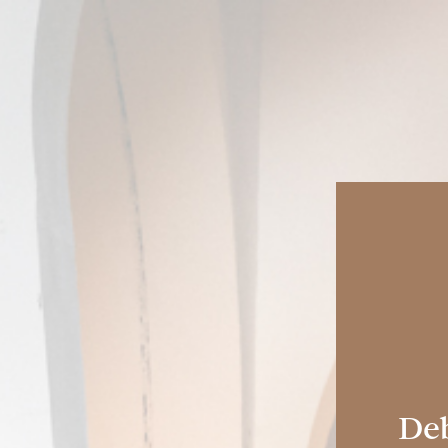
COLECCIONES
HISTORIA
SHERRY CASKS
Experi
Sherry
Deb