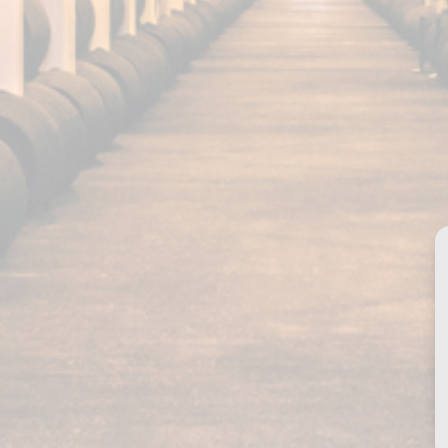
Nuestros productos
Fundador Supremo 30
Fundador Supremo 18
Fundador Supremo 15
Fundador Supremo 12
Fundador Triple Madera
Política de privacidad
Fundador Doble Madera
Cookies
Fundador Sherry Cask
Aviso legal
Solera
Contacto
arca registrada por GRUPO EMPERADOR SPAIN, S.A.U. Todos los derechos r