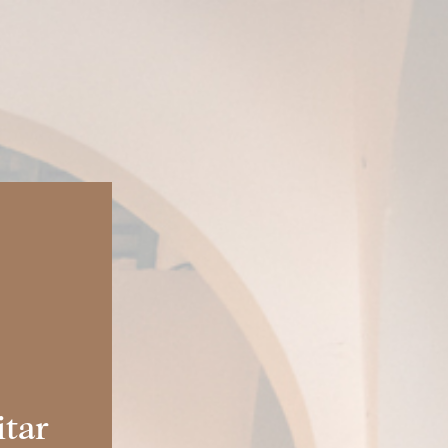
SÍGUENOS EN:
ES |
EN
|
IT
|
EN-US
|
MX
REGALA
RESERVAS
OS
ACTUALIDAD
itar