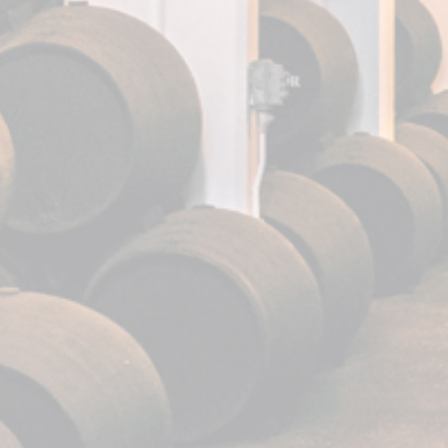
Nuestros servicios
Visita bodega
Casa Fundador
Actualidad
Eventos
.
.
.
FUNDADOR es una m