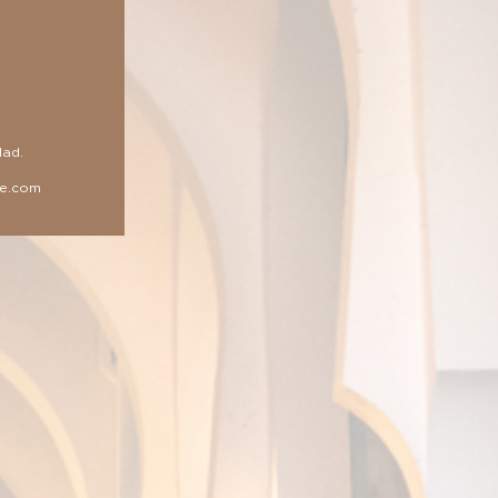
dad
.
le.com
vas a