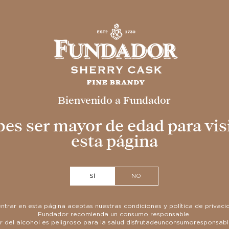
Bienvenido a Fundador
es ser mayor de edad para vis
esta página
SÍ
NO
entrar en esta página aceptas nuestras
condiciones
y
política de privaci
dy
seguramente hayas oído hablar de las famosas
Sherr
Fundador recomienda un consumo responsable.
 qué sirven y por qué son tan especiales? Sigue leyendo
 del alcohol es peligroso para la salud
disfrutadeunconsumoresponsab