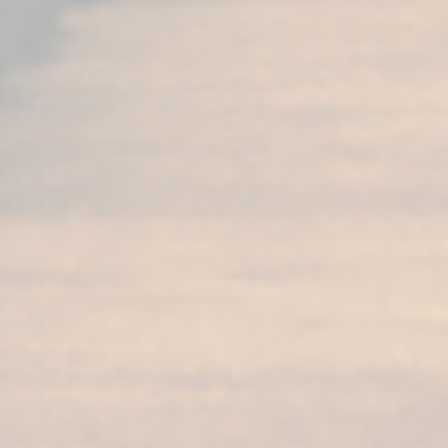
La bodega
más antigua de
Jerez
donde empieza todo
Fundador, referente del Brandy de Jerez
gracias a la calidad de nuestros productos y
los numerosos reconocimientos que nos
avalan. Líderes en la producción y exportación
a mercados internacionales.