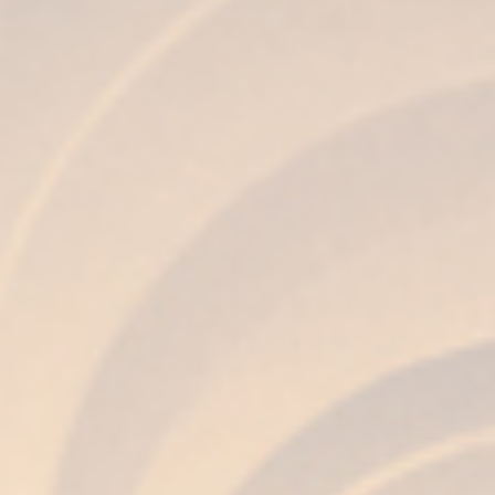
Selección de Brandies únicos
envejecidos en
Sherry Casks
que
han contenido los mejores vinos de
Jerez y aportan al Brandy matices
excepcionales.