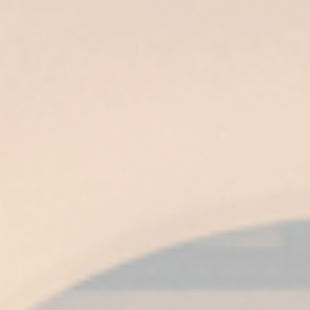
Fundador
Reserva tu visita y vive
la magia del brandy
RESERVAR