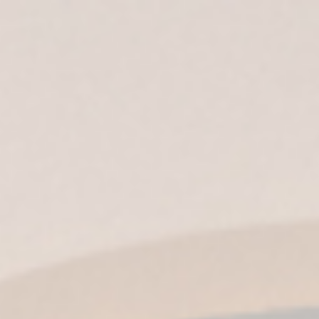
ES
|
EN
| IT |
EN-US
|
MX