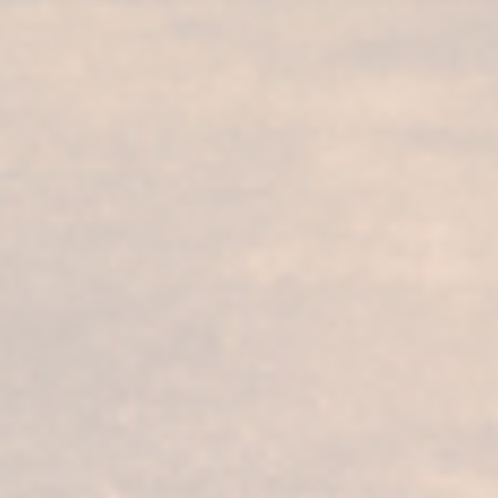
CONOCE NUESTRA HISTORIA
I nostri servizi
I nostri prodotti
Visita alla bodega
Fundador Supremo 30