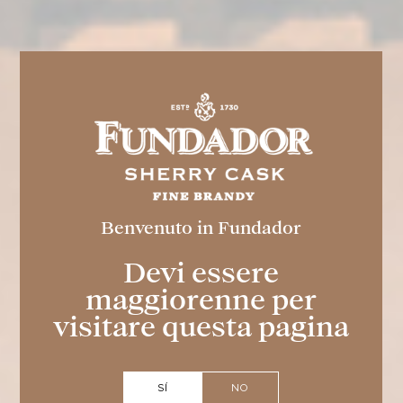
Benvenuto in Fundador
Restaurante
Devi essere
Casa
maggiorenne per
visitare questa pagina
Fundador
Reserva tu mesa
SÍ
NO
ahora y vive una