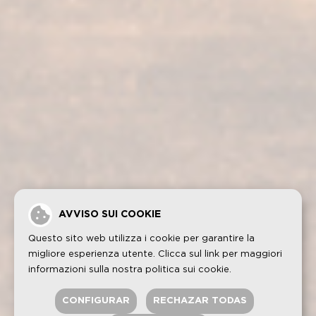
Casa Fundador
Fundador Supremo 18
Notizie
Fundador Supremo 15
Eventi
Fundador Supremo 12
.
Fundador Triple Madera
.
Fundador Doble Madera
.
Fundador Sherry Cask Solera
Politica sulla privacy
Cookies
Avviso legale
Contatto
AVVISO SUI COOKIE
Questo sito web utilizza i cookie per garantire la
migliore esperienza utente. Clicca sul link per maggiori
informazioni sulla nostra
politica sui cookie
.
CONFIGURAR
RECHAZAR TODAS
FUNDADOR è un marchio registrato di GRUPO EMPERADOR SPAIN,